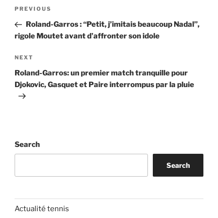
Post
Previous
PREVIOUS
navigation
Post
Roland-Garros : “Petit, j’imitais beaucoup Nadal”,
rigole Moutet avant d’affronter son idole
Next
NEXT
Post
Roland-Garros: un premier match tranquille pour
Djokovic, Gasquet et Paire interrompus par la pluie
Search
Search
Actualité tennis