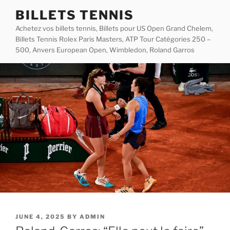
Skip
BILLETS TENNIS
to
Achetez vos billets tennis, Billets pour US Open Grand Chelem,
content
Billets Tennis Rolex Paris Masters, ATP Tour Catégories 250 –
500, Anvers European Open, Wimbledon, Roland Garros
POSTED
JUNE 4, 2025
BY
ADMIN
ON