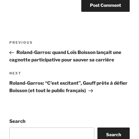
Post
Previous
PREVIOUS
navigation
Post
Roland-Garros: quand Loïs Boisson lançait une
cagnotte participative pour sauver sa carrière
Next
NEXT
Post
Roland-Garros: “C’est excitant”, Gauff prête à défier
Boisson (et tout le public français)
Search
Search