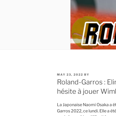
POSTED
MAY 23, 2022
BY
ON
Roland-Garros : Eli
hésite à jouer Wi
La Japonaise Naomi Osaka a ét
Garros 2022, ce lundi. Elle a é