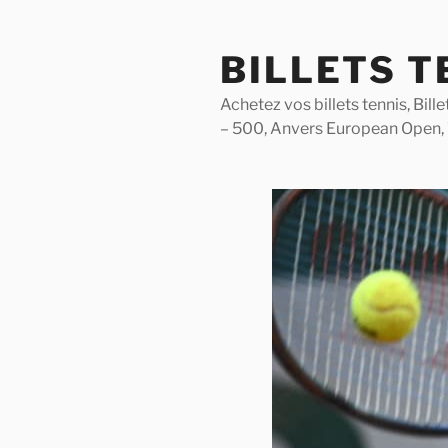
Skip
to
BILLETS T
content
Achetez vos billets tennis, Bil
– 500, Anvers European Open,