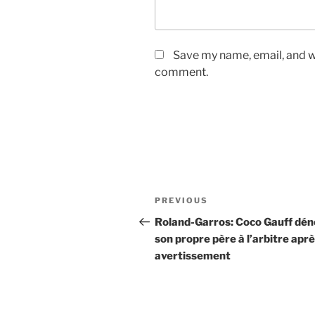
Save my name, email, and we
comment.
Post
Previous
PREVIOUS
navigation
Post
Roland-Garros: Coco Gauff dé
son propre père à l’arbitre apr
avertissement