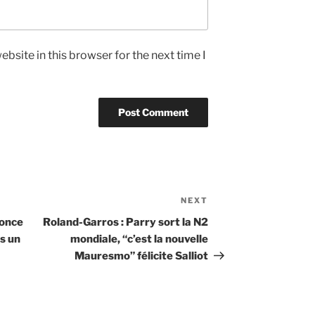
bsite in this browser for the next time I
NEXT
Next
Post
nonce
Roland-Garros : Parry sort la N2
ès un
mondiale, “c’est la nouvelle
Mauresmo” félicite Salliot