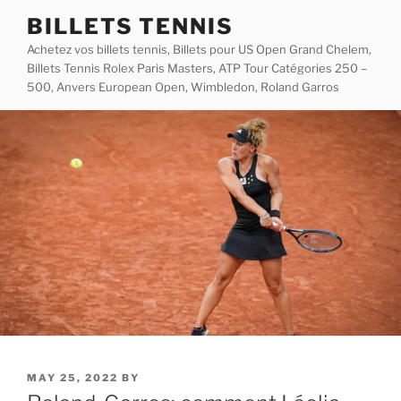
Skip
BILLETS TENNIS
to
Achetez vos billets tennis, Billets pour US Open Grand Chelem,
content
Billets Tennis Rolex Paris Masters, ATP Tour Catégories 250 –
500, Anvers European Open, Wimbledon, Roland Garros
POSTED
MAY 25, 2022
BY
ON