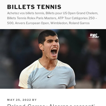
Skip
BILLETS TENNIS
to
Achetez vos billets tennis, Billets pour US Open Grand Chelem,
content
Billets Tennis Rolex Paris Masters, ATP Tour Catégories 250 –
500, Anvers European Open, Wimbledon, Roland Garros
POSTED
MAY 25, 2022
BY
ON