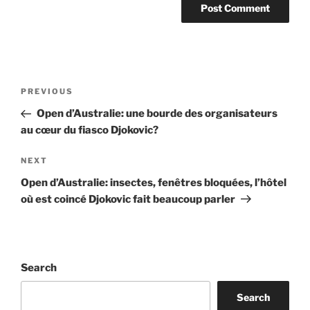
Post
Previous
PREVIOUS
navigation
Post
Open d’Australie: une bourde des organisateurs
au cœur du fiasco Djokovic?
Next
NEXT
Post
Open d’Australie: insectes, fenêtres bloquées, l’hôtel
où est coincé Djokovic fait beaucoup parler
Search
Search