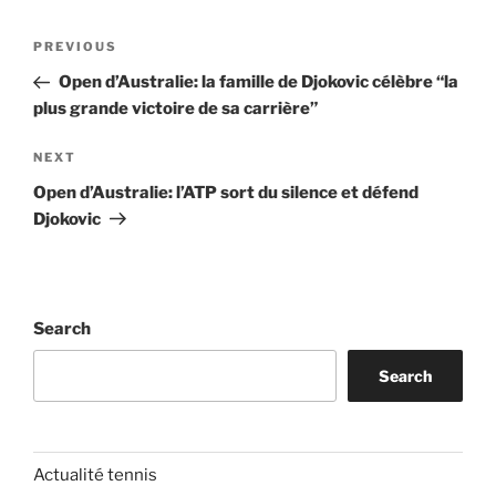
Post
Previous
PREVIOUS
navigation
Post
Open d’Australie: la famille de Djokovic célèbre “la
plus grande victoire de sa carrière”
Next
NEXT
Post
Open d’Australie: l’ATP sort du silence et défend
Djokovic
Search
Search
Actualité tennis