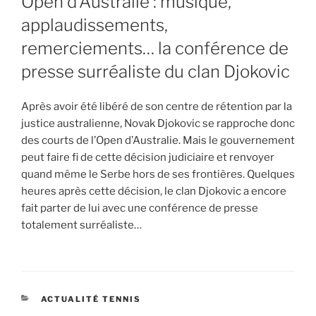
Open d’Australie : musique,
applaudissements,
remerciements… la conférence de
presse surréaliste du clan Djokovic
Après avoir été libéré de son centre de rétention par la
justice australienne, Novak Djokovic se rapproche donc
des courts de l’Open d’Australie. Mais le gouvernement
peut faire fi de cette décision judiciaire et renvoyer
quand même le Serbe hors de ses frontières. Quelques
heures après cette décision, le clan Djokovic a encore
fait parter de lui avec une conférence de presse
totalement surréaliste…
CATEGORIES
ACTUALITÉ TENNIS