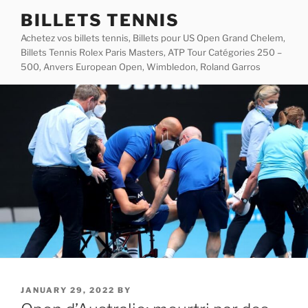
Skip
BILLETS TENNIS
to
Achetez vos billets tennis, Billets pour US Open Grand Chelem,
content
Billets Tennis Rolex Paris Masters, ATP Tour Catégories 250 –
500, Anvers European Open, Wimbledon, Roland Garros
POSTED
JANUARY 29, 2022
BY
ON