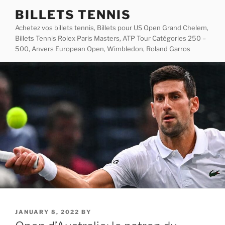
Skip
BILLETS TENNIS
to
Achetez vos billets tennis, Billets pour US Open Grand Chelem,
content
Billets Tennis Rolex Paris Masters, ATP Tour Catégories 250 –
500, Anvers European Open, Wimbledon, Roland Garros
POSTED
JANUARY 8, 2022
BY
ON