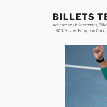
Skip
to
BILLETS T
content
Achetez vos billets tennis, Bil
– 500, Anvers European Open,