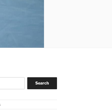
Search
s