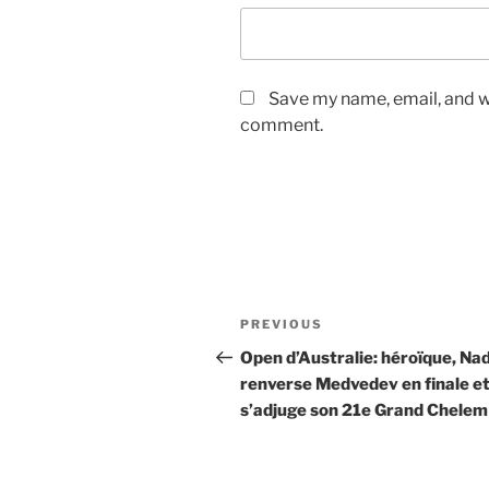
Save my name, email, and we
comment.
Post
Previous
PREVIOUS
navigation
Post
Open d’Australie: héroïque, Na
renverse Medvedev en finale e
s’adjuge son 21e Grand Chelem