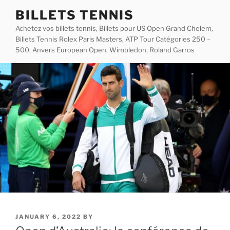
Skip
BILLETS TENNIS
to
Achetez vos billets tennis, Billets pour US Open Grand Chelem,
content
Billets Tennis Rolex Paris Masters, ATP Tour Catégories 250 –
500, Anvers European Open, Wimbledon, Roland Garros
POSTED
JANUARY 6, 2022
BY
ON