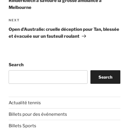
Rinderknech a savouré la grosse ambiance à
Melbourne
Next
NEXT
Post
Open d’Australie: cruelle déception pour Tan, blessée
et évacuée sur un fauteuil roulant
Search
Search
Actualité tennis
Billets pour des événements
Billets Sports