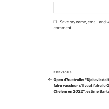
Save my name, email, and we
comment.
Post
Previous
PREVIOUS
navigation
Post
Open d’Australie: “Djokovic doit
faire vacciner s’il veut faire le
Chelem en 2022”, estime Barto