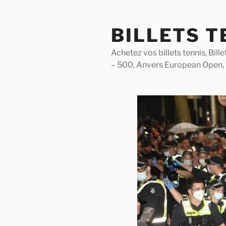
Skip
to
BILLETS T
content
Achetez vos billets tennis, Bil
– 500, Anvers European Open,