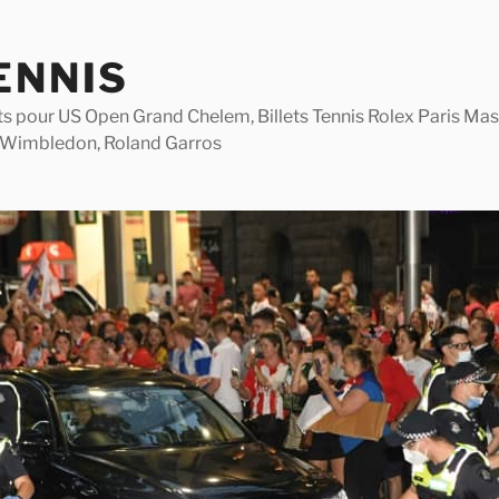
ENNIS
lets pour US Open Grand Chelem, Billets Tennis Rolex Paris M
 Wimbledon, Roland Garros