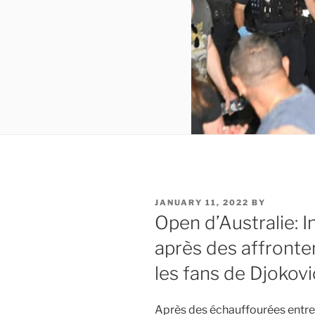
POSTED
JANUARY 11, 2022
BY
ON
Open d’Australie: I
après des affronte
les fans de Djokovi
Après des échauffourées entre 