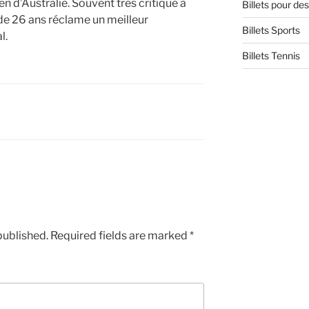
pen d’Australie. Souvent très critique à
Billets pour d
 de 26 ans réclame un meilleur
Billets Sports
l.
Billets Tennis
published.
Required fields are marked
*