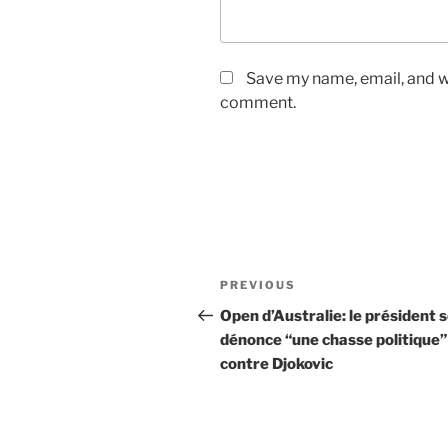
Save my name, email, and we
comment.
Post
Previous
PREVIOUS
navigation
Post
Open d’Australie: le président 
dénonce “une chasse politique”
contre Djokovic