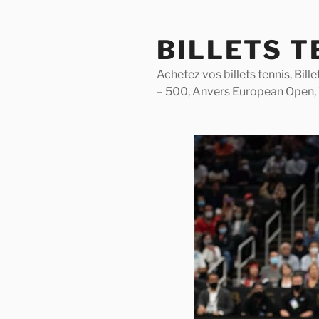
Skip
to
BILLETS T
content
Achetez vos billets tennis, Bil
– 500, Anvers European Open,