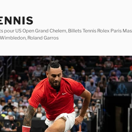
ENNIS
lets pour US Open Grand Chelem, Billets Tennis Rolex Paris M
 Wimbledon, Roland Garros