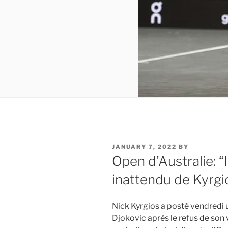
POSTED
JANUARY 7, 2022
BY
ON
Open d’Australie: “I
inattendu de Kyrgi
Nick Kyrgios a posté vendredi
Djokovic après le refus de son v