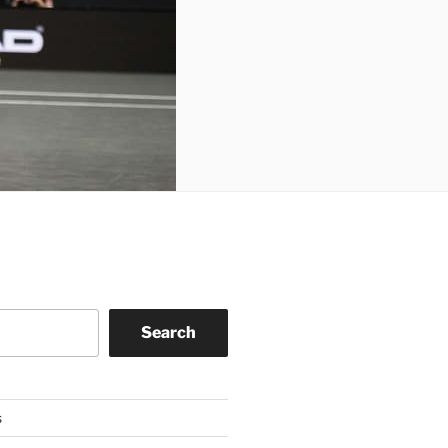
Search
s