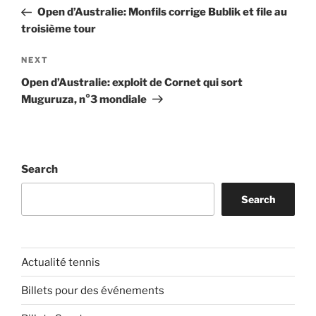
navigation
Post
Open d’Australie: Monfils corrige Bublik et file au
troisième tour
Next
NEXT
Post
Open d’Australie: exploit de Cornet qui sort
Muguruza, n°3 mondiale
Search
Search
Actualité tennis
Billets pour des événements