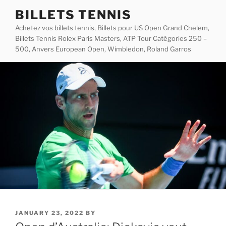
Skip
BILLETS TENNIS
to
Achetez vos billets tennis, Billets pour US Open Grand Chelem,
content
Billets Tennis Rolex Paris Masters, ATP Tour Catégories 250 –
500, Anvers European Open, Wimbledon, Roland Garros
POSTED
JANUARY 23, 2022
BY
ON