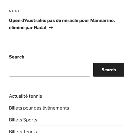
Next
NEXT
Post
Open d’Australie: pas de miracle pour Mannarino,
éliminé par Nadal
Search
Search
Actualité tennis
Billets pour des événements
Billets Sports
Billets Tennis