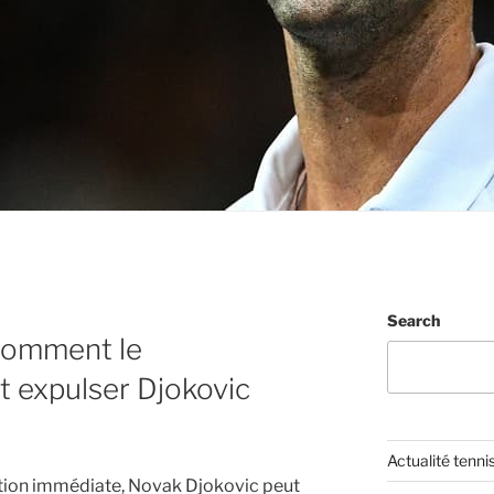
Search
 Comment le
 expulser Djokovic
Actualité tenni
ration immédiate, Novak Djokovic peut