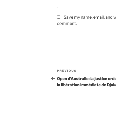
Save my name, email, and we
comment.
Post
Previous
PREVIOUS
navigation
Post
Open d’Australie: la justice or
la libération immédiate de Djok