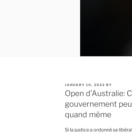
POSTED
JANUARY 10, 2022
BY
ON
Open d’Australie:
gouvernement peut
quand même
Si la justice a ordonné sa libé