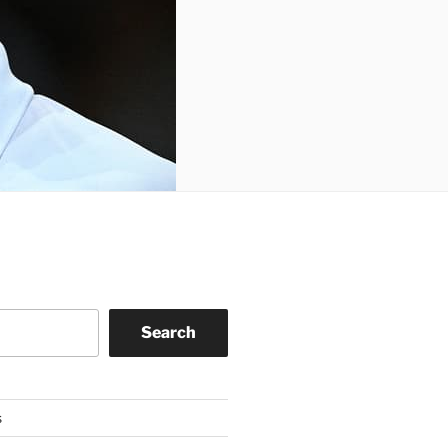
Search
s