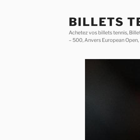
Skip
to
BILLETS T
content
Achetez vos billets tennis, Bil
– 500, Anvers European Open,