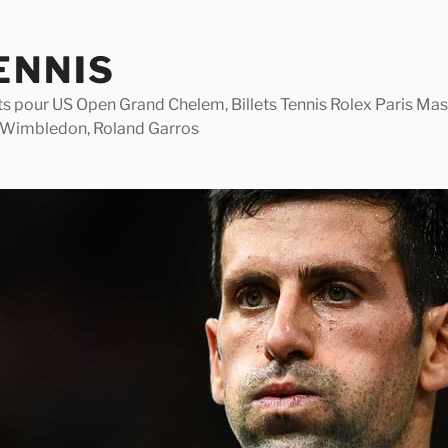
ENNIS
lets pour US Open Grand Chelem, Billets Tennis Rolex Paris M
 Wimbledon, Roland Garros