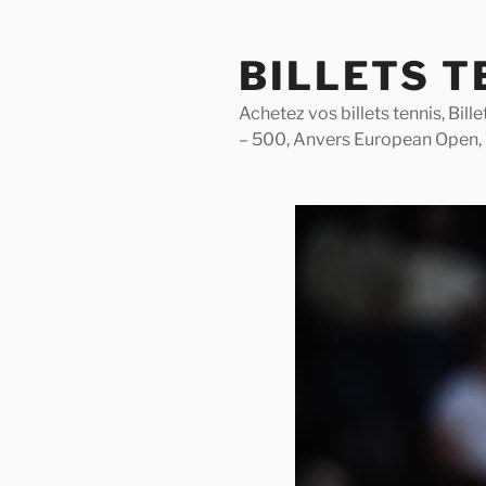
Skip
to
BILLETS T
content
Achetez vos billets tennis, Bil
– 500, Anvers European Open,