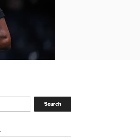
Search
s