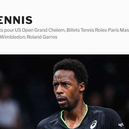
ENNIS
lets pour US Open Grand Chelem, Billets Tennis Rolex Paris M
 Wimbledon, Roland Garros