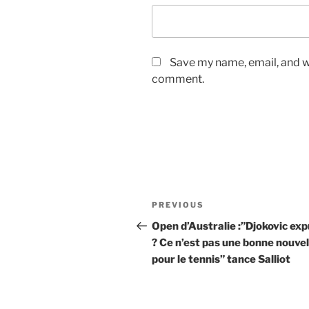
Save my name, email, and we
comment.
Post
Previous
PREVIOUS
navigation
Post
Open d’Australie :”Djokovic exp
? Ce n’est pas une bonne nouvel
pour le tennis” tance Salliot