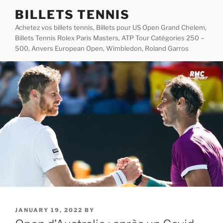
Skip
BILLETS TENNIS
to
Achetez vos billets tennis, Billets pour US Open Grand Chelem,
content
Billets Tennis Rolex Paris Masters, ATP Tour Catégories 250 –
500, Anvers European Open, Wimbledon, Roland Garros
POSTED
JANUARY 19, 2022
BY
ON