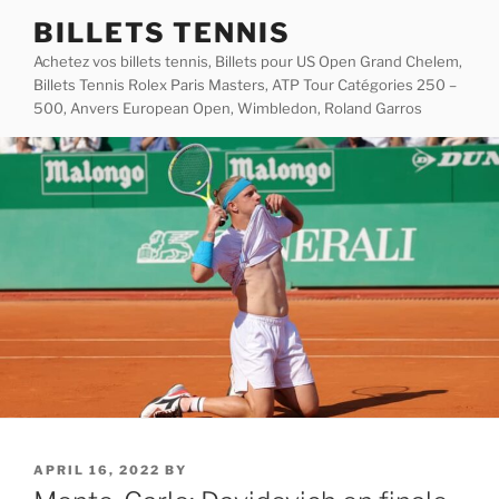
Skip
BILLETS TENNIS
to
Achetez vos billets tennis, Billets pour US Open Grand Chelem,
content
Billets Tennis Rolex Paris Masters, ATP Tour Catégories 250 –
500, Anvers European Open, Wimbledon, Roland Garros
POSTED
APRIL 16, 2022
BY
ON