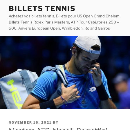
Skip
BILLETS TENNIS
to
Achetez vos billets tennis, Billets pour US Open Grand Chelem,
content
Billets Tennis Rolex Paris Masters, ATP Tour Catégories 250 –
500, Anvers European Open, Wimbledon, Roland Garros
POSTED
NOVEMBER 16, 2021
BY
ON