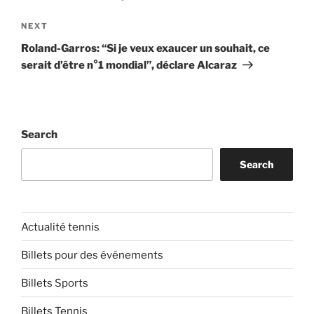
Next
NEXT
Post
Roland-Garros: “Si je veux exaucer un souhait, ce
serait d’être n°1 mondial”, déclare Alcaraz
Search
Search
Actualité tennis
Billets pour des événements
Billets Sports
Billets Tennis