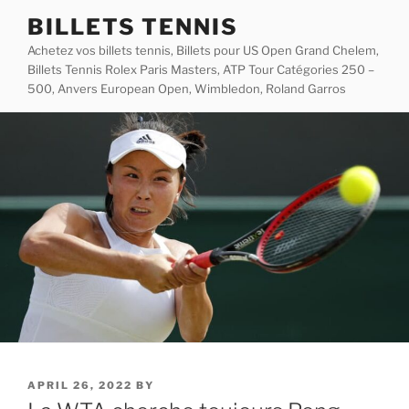
Skip
BILLETS TENNIS
to
Achetez vos billets tennis, Billets pour US Open Grand Chelem,
content
Billets Tennis Rolex Paris Masters, ATP Tour Catégories 250 –
500, Anvers European Open, Wimbledon, Roland Garros
POSTED
APRIL 26, 2022
BY
ON