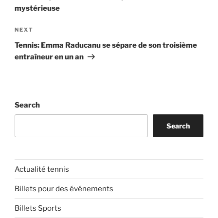
mystérieuse
Next
NEXT
Post
Tennis: Emma Raducanu se sépare de son troisième
entraîneur en un an
Search
Search
Actualité tennis
Billets pour des événements
Billets Sports