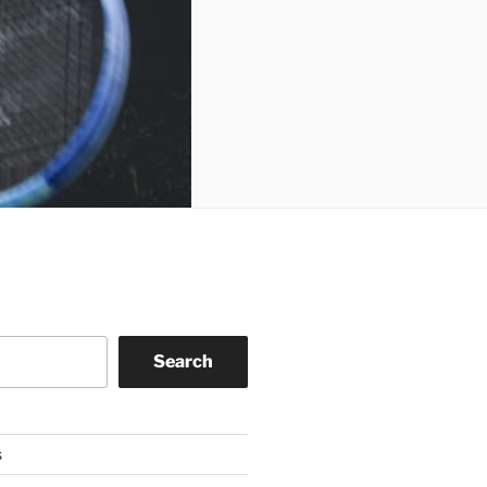
Search
s