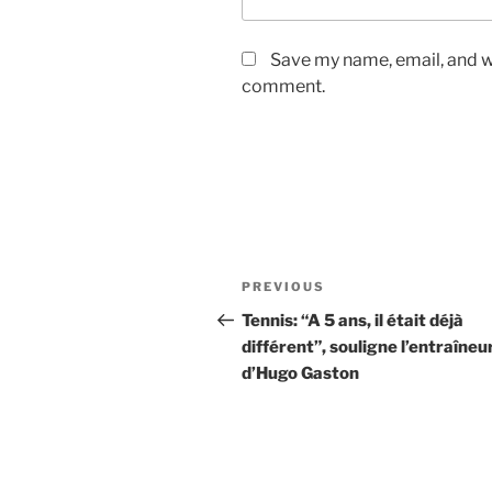
Save my name, email, and we
comment.
Post
Previous
PREVIOUS
navigation
Post
Tennis: “A 5 ans, il était déjà
différent”, souligne l’entraîneu
d’Hugo Gaston