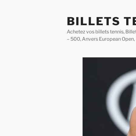
Skip
to
BILLETS T
content
Achetez vos billets tennis, Bil
– 500, Anvers European Open,