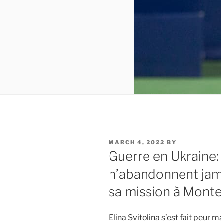
POSTED
MARCH 4, 2022
BY
ON
Guerre en Ukraine:
n’abandonnent jama
sa mission à Mont
Elina Svitolina s’est fait peur 