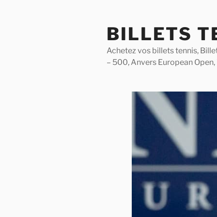
Skip
to
BILLETS T
content
Achetez vos billets tennis, Bil
– 500, Anvers European Open,