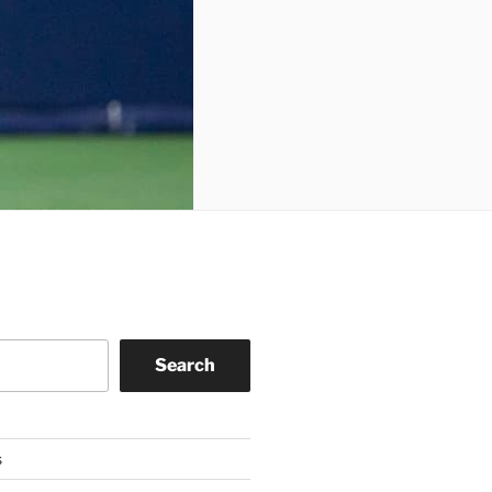
Search
s