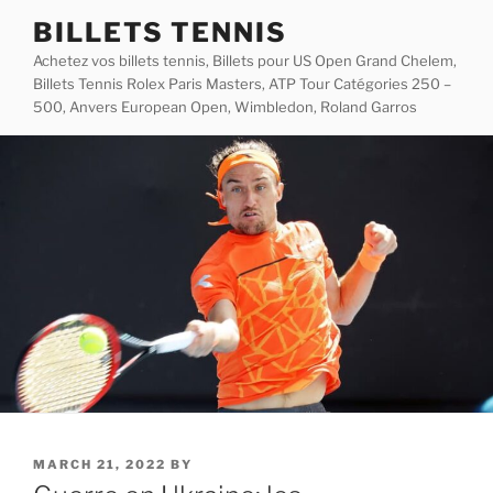
Skip
BILLETS TENNIS
to
Achetez vos billets tennis, Billets pour US Open Grand Chelem,
content
Billets Tennis Rolex Paris Masters, ATP Tour Catégories 250 –
500, Anvers European Open, Wimbledon, Roland Garros
POSTED
MARCH 21, 2022
BY
ON