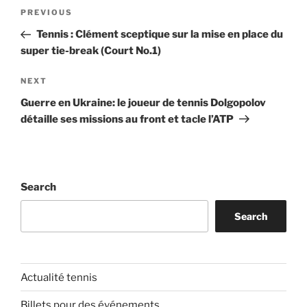
Post
Previous
PREVIOUS
navigation
Post
Tennis : Clément sceptique sur la mise en place du
super tie-break (Court No.1)
Next
NEXT
Post
Guerre en Ukraine: le joueur de tennis Dolgopolov
détaille ses missions au front et tacle l’ATP
Search
Search
Actualité tennis
Billets pour des événements