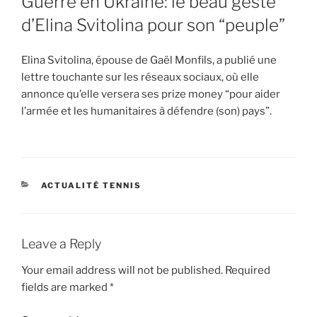
Guerre en Ukraine: le beau geste
d’Elina Svitolina pour son “peuple”
Elina Svitolina, épouse de Gaël Monfils, a publié une
lettre touchante sur les réseaux sociaux, où elle
annonce qu’elle versera ses prize money “pour aider
l’armée et les humanitaires à défendre (son) pays”.
CATEGORIES
ACTUALITÉ TENNIS
Leave a Reply
Your email address will not be published.
Required
fields are marked
*