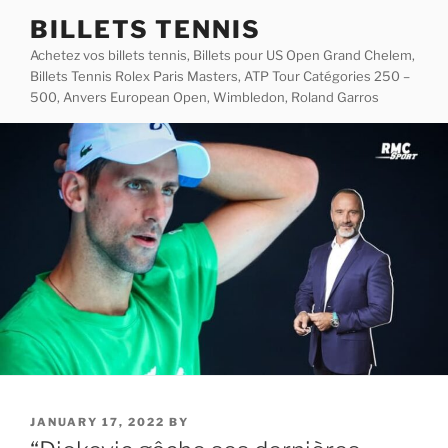
Skip
BILLETS TENNIS
to
Achetez vos billets tennis, Billets pour US Open Grand Chelem,
content
Billets Tennis Rolex Paris Masters, ATP Tour Catégories 250 –
500, Anvers European Open, Wimbledon, Roland Garros
POSTED
JANUARY 17, 2022
BY
ON