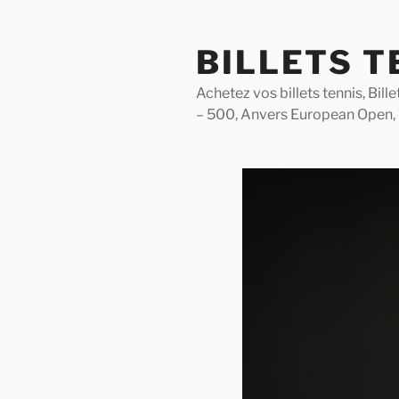
Skip
to
BILLETS T
content
Achetez vos billets tennis, Bil
– 500, Anvers European Open,