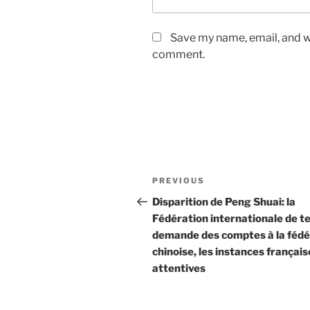
Save my name, email, and we
comment.
Post
Previous
PREVIOUS
navigation
Post
Disparition de Peng Shuai: la
Fédération internationale de t
demande des comptes à la fédé
chinoise, les instances français
attentives