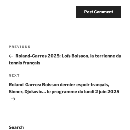
Post
Previous
PREVIOUS
navigation
Post
Roland-Garros 2025: Loïs Boisson, la terrienne du
tennis français
Next
NEXT
Post
Roland-Garros: Boisson dernier espoir français,
Sinner, Djokovic… le programme du lundi 2 juin 2025
Search