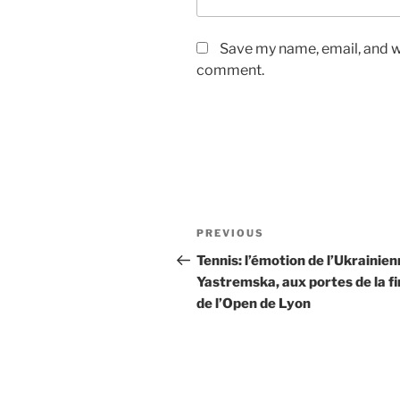
Save my name, email, and we
comment.
Post
Previous
PREVIOUS
navigation
Post
Tennis: l’émotion de l’Ukrainie
Yastremska, aux portes de la fi
de l’Open de Lyon