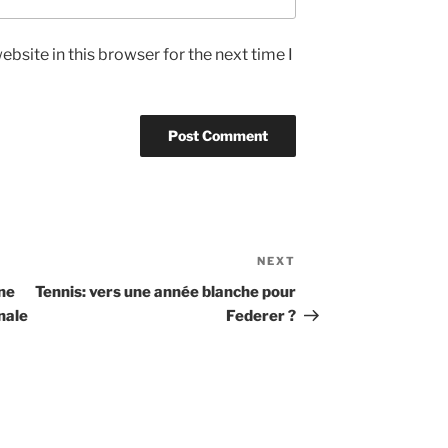
bsite in this browser for the next time I
NEXT
Next
Post
nne
Tennis: vers une année blanche pour
nale
Federer ?