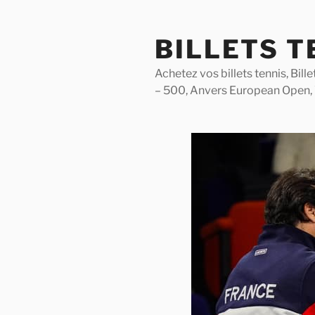
Skip
to
BILLETS T
content
Achetez vos billets tennis, Bil
– 500, Anvers European Open,