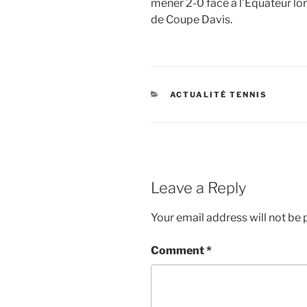
mener 2-0 face à l’Équateur lor
de Coupe Davis.
CATEGORIES
ACTUALITÉ TENNIS
Leave a Reply
Your email address will not be 
Comment
*