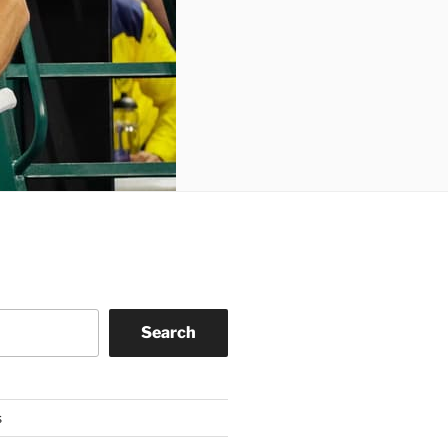
Search
s