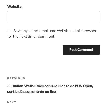
Website
Save my name, email, and website in this browser
for the next time I comment.
Post
Previous
PREVIOUS
navigation
Post
Indian Wells: Raducanu, lauréate de l’US Open,
sortie dès son entrée en lice
Next
NEXT