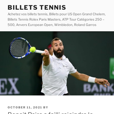
Skip
BILLETS TENNIS
to
Achetez vos billets tennis, Billets pour US Open Grand Chelem,
content
Billets Tennis Rolex Paris Masters, ATP Tour Catégories 250 –
500, Anvers European Open, Wimbledon, Roland Garros
POSTED
OCTOBER 11, 2021
BY
ON