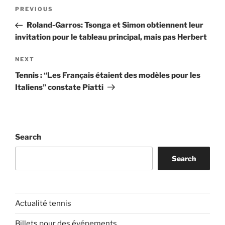
Post
Previous
PREVIOUS
navigation
Post
Roland-Garros: Tsonga et Simon obtiennent leur
invitation pour le tableau principal, mais pas Herbert
Next
NEXT
Post
Tennis : “Les Français étaient des modèles pour les
Italiens” constate Piatti
Search
Search
Actualité tennis
Billets pour des événements