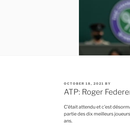
POSTED
OCTOBER 18, 2021
BY
ON
ATP: Roger Federer
C’était attendu et c’est désorma
partie des dix meilleurs joueu
ans.