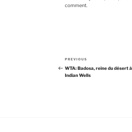
comment.
Post
Previous
PREVIOUS
navigation
Post
WTA: Badosa, reine du désert à
Indian Wells