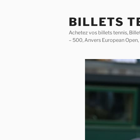
Skip
to
BILLETS T
content
Achetez vos billets tennis, Bil
– 500, Anvers European Open,