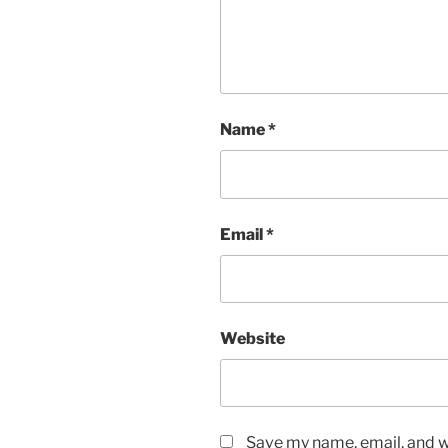
Name
*
Email
*
Website
Save my name, email, and we