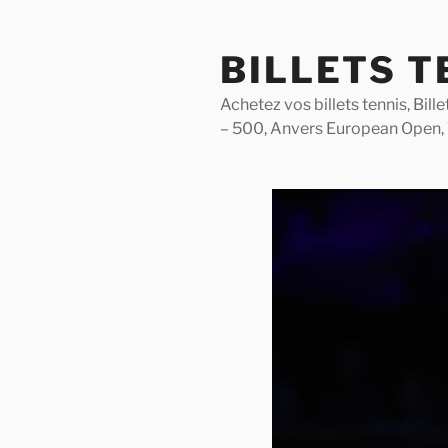
Skip
to
BILLETS T
content
Achetez vos billets tennis, Bil
– 500, Anvers European Open,