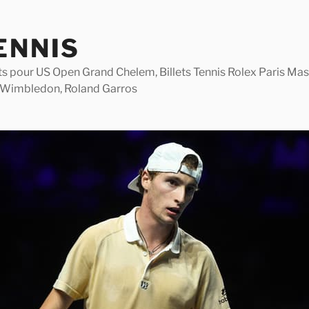
ENNIS
lets pour US Open Grand Chelem, Billets Tennis Rolex Paris M
 Wimbledon, Roland Garros