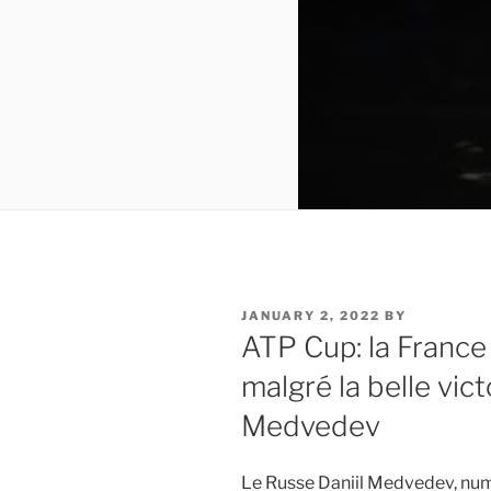
POSTED
JANUARY 2, 2022
BY
ON
ATP Cup: la France 
malgré la belle vic
Medvedev
Le Russe Daniil Medvedev, num