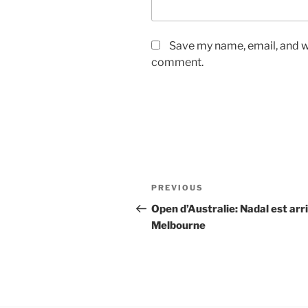
Save my name, email, and we
comment.
Post
Previous
PREVIOUS
navigation
Post
Open d’Australie: Nadal est arr
Melbourne