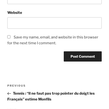
Website
Save my name, email, and website in this browser
for the next time I comment.
Post
Previous
PREVIOUS
navigation
Post
Tennis : “Il ne faut pas trop pointer du doigt les
Français” estime Monfils