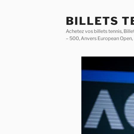
Skip
to
BILLETS T
content
Achetez vos billets tennis, Bil
– 500, Anvers European Open,