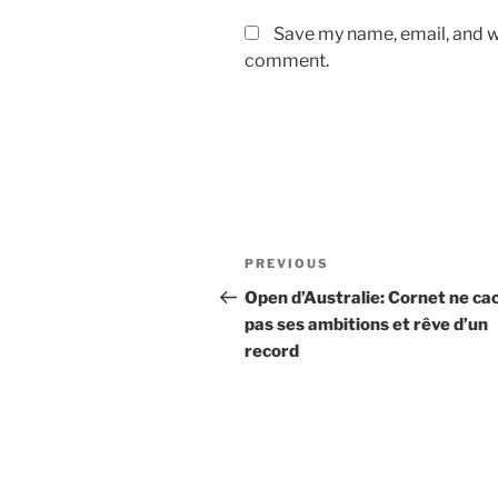
Save my name, email, and we
comment.
Post
Previous
PREVIOUS
navigation
Post
Open d’Australie: Cornet ne ca
pas ses ambitions et rêve d’un
record