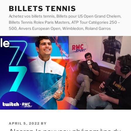
Skip
BILLETS TENNIS
to
Achetez vos billets tennis, Billets pour US Open Grand Chelem,
content
Billets Tennis Rolex Paris Masters, ATP Tour Catégories 250 –
500, Anvers European Open, Wimbledon, Roland Garros
POSTED
APRIL 5, 2022
BY
ON