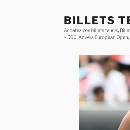
Skip
to
BILLETS T
content
Achetez vos billets tennis, Bil
– 500, Anvers European Open,