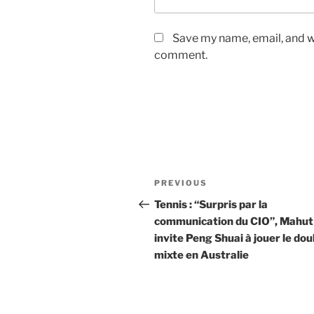
Save my name, email, and we
comment.
Post
Previous
PREVIOUS
navigation
Post
Tennis : “Surpris par la
communication du CIO”, Mahut
invite Peng Shuai à jouer le dou
mixte en Australie