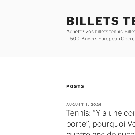
Skip
to
BILLETS T
content
Achetez vos billets tennis, Bil
– 500, Anvers European Open,
POSTS
POSTED
AUGUST 1, 2026
ON
Tennis: “Y a une c
porte”, pourquoi 
quatre ans de susp