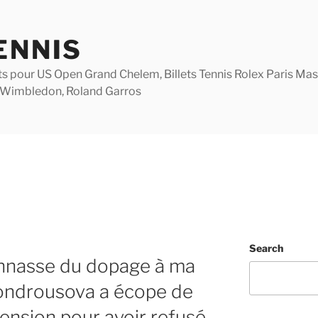
ENNIS
lets pour US Open Grand Chelem, Billets Tennis Rolex Paris M
 Wimbledon, Roland Garros
Search
onnasse du dopage à ma
Vondrousova a écope de
ension pour avoir refusé