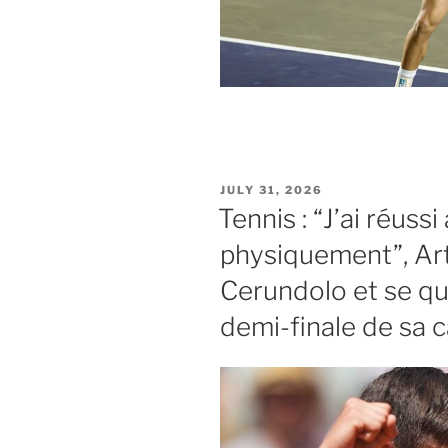
POSTED
JULY 31, 2026
ON
Tennis : “J’ai réuss
physiquement”, Ar
Cerundolo et se qua
demi-finale de sa c