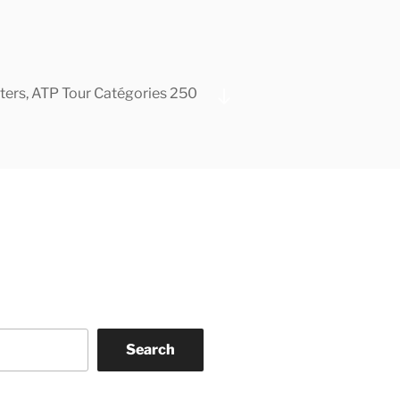
asters, ATP Tour Catégories 250
Scroll
down
to
content
Search